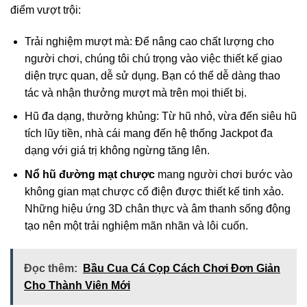
điểm vượt trội:
Trải nghiệm mượt mà: Để nâng cao chất lượng cho
người chơi, chúng tôi chú trọng vào việc thiết kế giao
diện trực quan, dễ sử dụng. Bạn có thể dễ dàng thao
tác và nhận thưởng mượt mà trên mọi thiết bị.
Hũ đa dạng, thưởng khủng: Từ hũ nhỏ, vừa đến siêu hũ
tích lũy tiền, nhà cái mang đến hệ thống Jackpot đa
dạng với giá trị không ngừng tăng lên.
Nổ hũ đường mạt chược
mang người chơi bước vào
không gian mạt chược cổ điện được thiết kế tinh xảo.
Những hiệu ứng 3D chân thực và âm thanh sống động
tạo nên một trải nghiệm mãn nhãn và lôi cuốn.
Đọc thêm:
Bầu Cua Cá Cọp Cách Chơi Đơn Giản
Cho Thành Viên Mới