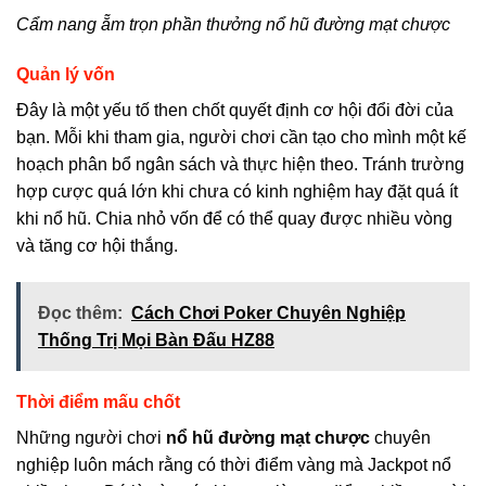
Cẩm nang ẵm trọn phần thưởng nổ hũ đường mạt chược
Quản lý vốn
Đây là một yếu tố then chốt quyết định cơ hội đổi đời của
bạn. Mỗi khi tham gia, người chơi cần tạo cho mình một kế
hoạch phân bổ ngân sách và thực hiện theo. Tránh trường
hợp cược quá lớn khi chưa có kinh nghiệm hay đặt quá ít
khi nổ hũ. Chia nhỏ vốn để có thể quay được nhiều vòng
và tăng cơ hội thắng.
Đọc thêm:
Cách Chơi Poker Chuyên Nghiệp
Thống Trị Mọi Bàn Đấu HZ88
Thời điểm mấu chốt
Những người chơi
nổ hũ đường mạt chược
chuyên
nghiệp luôn mách rằng có thời điểm vàng mà Jackpot nổ