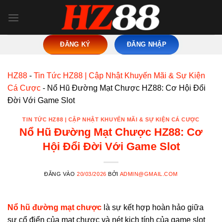
Bỏ
qua
nội
dung
ĐĂNG KÝ
ĐĂNG NHẬP
HZ88
-
Tin Tức HZ88 | Cập Nhật Khuyến Mãi & Sự Kiện
Cá Cược
-
Nổ Hũ Đường Mạt Chược HZ88: Cơ Hội Đổi
Đời Với Game Slot
TIN TỨC HZ88 | CẬP NHẬT KHUYẾN MÃI & SỰ KIỆN CÁ CƯỢC
Nổ Hũ Đường Mạt Chược HZ88: Cơ
Hội Đổi Đời Với Game Slot
ĐĂNG VÀO
20/03/2026
BỞI
ADMIN@GMAIL.COM
Nổ hũ đường mạt chược
là sự kết hợp hoàn hảo giữa
sự cổ điển của mạt chược và nét kịch tính của game slot