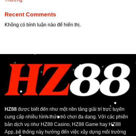
Recent Comments
Không có bình luận nào để hiển thị.
HZ88
được biết đến như một nền tảng giải trí trực tuyến
cung cấp nhiều hình thức trò chơi đa dạng. Với các phiên
bản dịch vụ như HZ88 Casino, HZ88 Game hay HZ88
App, hệ thống này hướng đến việc xây dựng môi trường